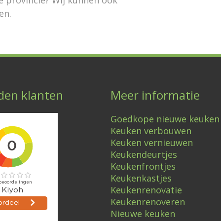
en.
den klanten
Meer informatie
Goedkope nieuwe keuken
Keuken verbouwen
Keuken vernieuwen
Keukendeurtjes
Keukenfrontjes
Keukenkastjes
Keukenrenovatie
Keukenrenoveren
Nieuwe keuken