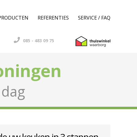
PRODUCTEN
REFERENTIES
SERVICE / FAQ
085 - 483 09 75
oningen
 dag
le uw keuken in 3 stappen