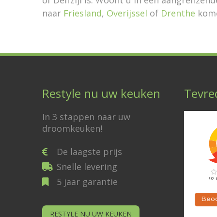
naar
Friesland
,
Overijssel
of
Drenthe
kom
Restyle nu uw keuken
Tevre
In 3 stappen naar uw
droomkeuken!
De laagste prijs
Snelle levering
5 jaar garantie
RESTYLE NU UW KEUKEN