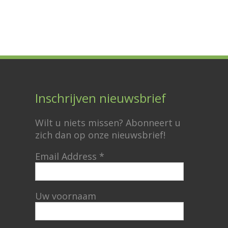
Inschrijven nieuwsbrief
Wilt u niets missen? Abonneert u
zich dan op onze nieuwsbrief!
Email Address
*
Uw voornaam